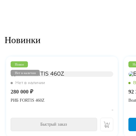
Новинки
Новое
Н
Нет в наличии
280 000 ₽
92 
РИБ FORTIS 460Z
Boa