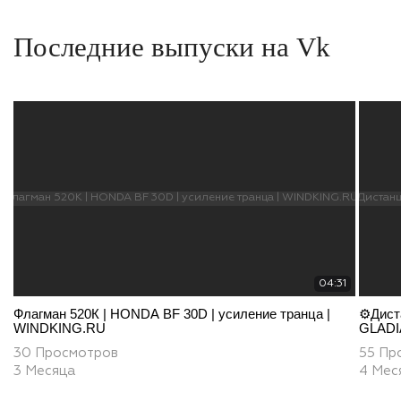
Последние выпуски на Vk
04:31
Флагман 520К | HONDA BF 30D | усиление транца |
⚙️Дист
WINDKING.RU
GLADI
30 Просмотров
55 Пр
3 Месяца
4 Мес