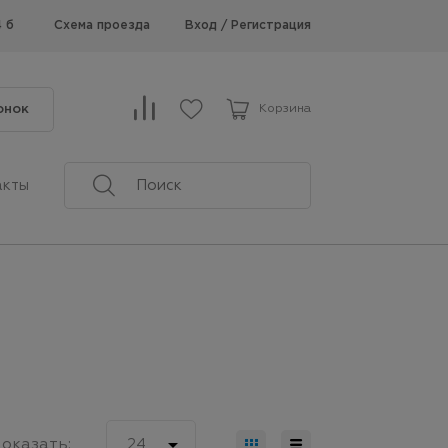
Схема проезда
Вход
/
Регистрация
4 б
онок
Корзина
акты

оказать:
24