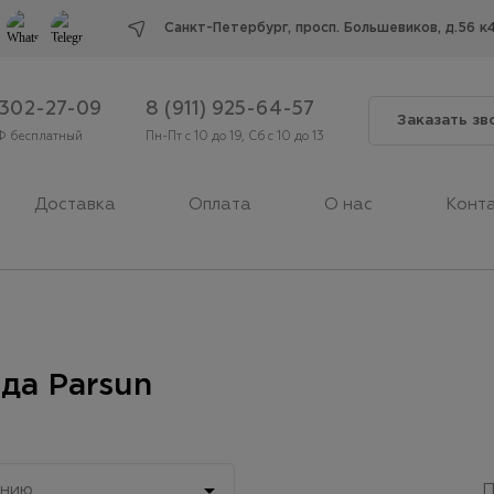
Cанкт-Петербург, просп. Большевиков, д.56 к
 302-27-09
8 (911) 925-64-57
Заказать зв
Ф бесплатный
Пн-Пт с 10 до 19, Сб с 10 до 13
Доставка
Оплата
О нас
Конт
да Parsun

анию
П