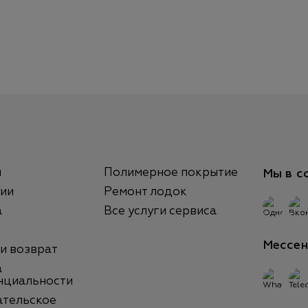
ы
Полимерное покрытие
Мы в с
ии
Ремонт лодок
а
Все услуги сервиса
Мессе
 и возврат
а
нциальности
ательское