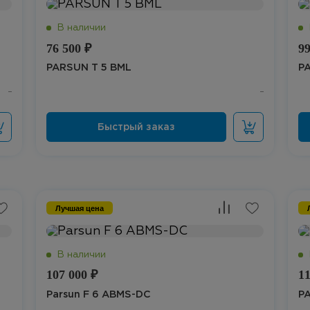
76 500 ₽
99
PARSUN T 5 BML
PA
Лучшая цена
107 000 ₽
11
Parsun F 6 ABMS-DC
P