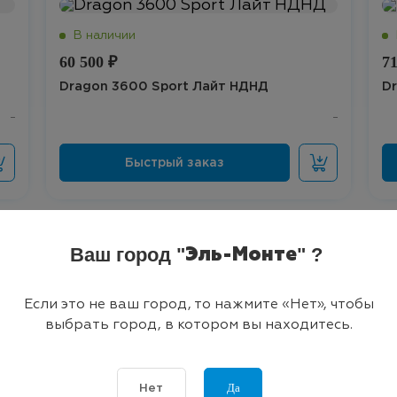
60 500 ₽
71
Dragon 3600 Sport Лайт НДНД
D
Ваш город "
" ?
Эль-Монте
Лучшая цена
Если это не ваш город, то нажмите «Нет», чтобы
выбрать город, в котором вы находитесь.
75 350 ₽
79
Dragon 380 Sport НДНД
D
Да
Нет