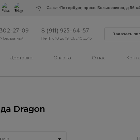
Cанкт-Петербург, просп. Большевиков, д.56 к
 302-27-09
8 (911) 925-64-57
Заказать зв
Ф бесплатный
Пн-Пт с 10 до 19, Сб с 10 до 13
Доставка
Оплата
О нас
Конт
да Dragon

анию
П