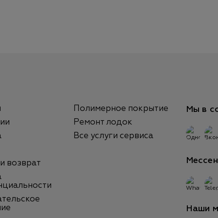
ы
Полимерное покрытие
Мы в с
ии
Ремонт лодок
а
Все услуги сервиса
Мессе
 и возврат
а
нциальности
ательское
ние
Наши м