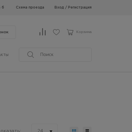
Схема проезда
Вход
/
Регистрация
4 б
онок
Корзина
акты

оказать:
24