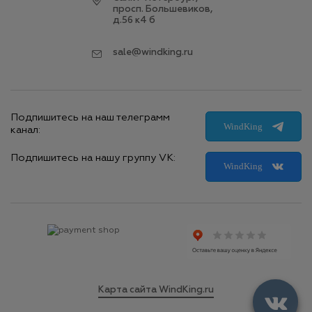
просп. Большевиков,
д.56 к4 б
sale@windking.ru
Подпишитесь на наш телеграмм
WindKing
канал:
Подпишитесь на нашу группу VK:
WindKing
Карта сайта WindKing.ru