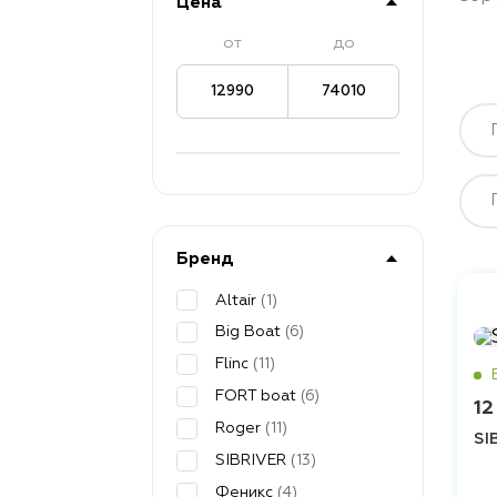
Цена
от
до
12990
74010
Бренд
Altair
(1)
Big Boat
(6)
Flinc
(11)
FORT boat
(6)
12
Roger
(11)
SI
SIBRIVER
(13)
Феникс
(4)