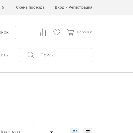
4 б
Схема проезда
Вход
/
Регистрация
онок
Корзина
акты

Показать: