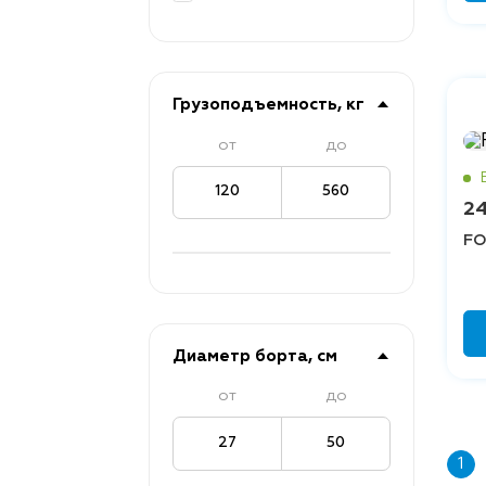
Грузоподъемность, кг
от
до
120
560
24
FO
Диаметр борта, см
от
до
27
50
1