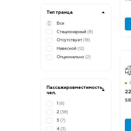
Тип транца
Все
Стационарный
(8)
Отсутствует
(18)
Навесной
(12)
Опционально
(2)
Пассажировместимость,
22
чел.
SI
1
(6)
2
(38)
3
(7)
4
(3)