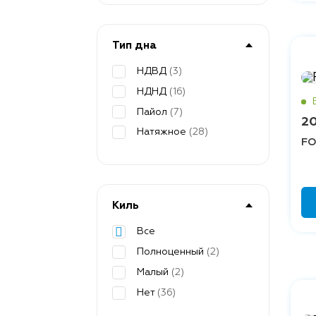
Тип дна
НДВД
(3)
НДНД
(16)
Пайол
(7)
20
Натяжное
(28)
FO
Киль
Все
Полноценный
(2)
Малый
(2)
Нет
(36)