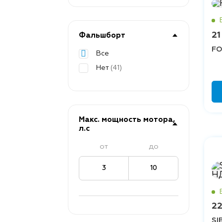
21
Фальшборт
FO
Все
Нет
(41)
Макс. мощность мотора,
л.с
от
до
3
10
22
SI