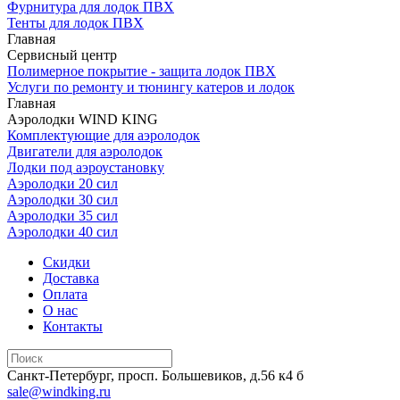
Фурнитура для лодок ПВХ
Тенты для лодок ПВХ
Главная
Сервисный центр
Полимерное покрытие - защита лодок ПВХ
Услуги по ремонту и тюнингу катеров и лодок
Главная
Аэролодки WIND KING
Комплектующие для аэролодок
Двигатели для аэролодок
Лодки под аэроустановку
Аэролодки 20 сил
Аэролодки 30 сил
Аэролодки 35 сил
Аэролодки 40 сил
Скидки
Доставка
Оплата
О нас
Контакты
Cанкт-Петербург, просп. Большевиков, д.56 к4 б
sale@windking.ru