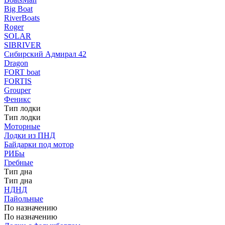
Big Boat
RiverBoats
Roger
SOLAR
SIBRIVER
Сибирский Адмирал 42
Dragon
FORT boat
FORTIS
Grouper
Феникс
Тип лодки
Тип лодки
Моторные
Лодки из ПНД
Байдарки под мотор
РИБы
Гребные
Тип дна
Тип дна
НДНД
Пайольные
По назначению
По назначению