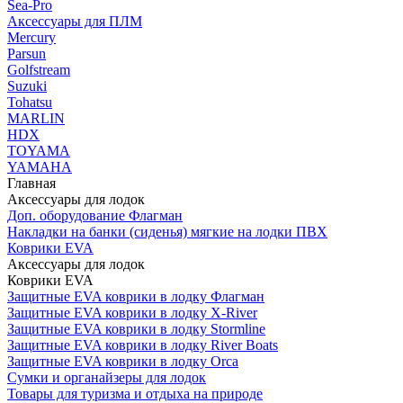
Sea-Pro
Аксессуары для ПЛМ
Mercury
Parsun
Golfstream
Suzuki
Tohatsu
MARLIN
HDX
TOYAMA
YAMAHA
Главная
Аксессуары для лодок
Доп. оборудование Флагман
Накладки на банки (сиденья) мягкие на лодки ПВХ
Коврики EVA
Аксессуары для лодок
Коврики EVA
Защитные EVA коврики в лодку Флагман
Защитные EVA коврики в лодку X-River
Защитные EVA коврики в лодку Stormline
Защитные EVA коврики в лодку River Boats
Защитные EVA коврики в лодку Orca
Сумки и органайзеры для лодок
Товары для туризма и отдыха на природе