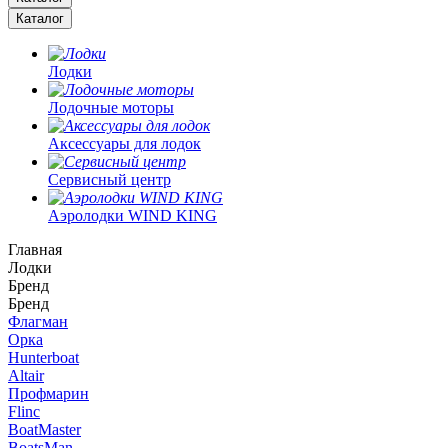
Каталог
Лодки
Лодочные моторы
Аксессуары для лодок
Сервисный центр
Аэролодки WIND KING
Главная
Лодки
Бренд
Бренд
Флагман
Орка
Hunterboat
Altair
Профмарин
Flinc
BoatMaster
BoatsMan