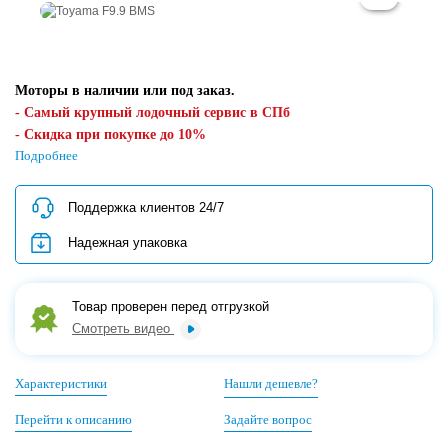
Моторы в наличии или под заказ.
- Самый крупный лодочный сервис в СПб
- Скидка при покупке до 10%
- Поддержка клиентов 24/7
Подробнее
- Предпродажная проверка
- Надежная упаковка товара для регионов
Поддержка клиентов 24/7
Кредит/Рассрочка/QR-код/Картой банка
Надежная упаковка
Товар проверен перед отгрузкой
Смотреть видео
Характеристики
Нашли дешевле?
Перейти к описанию
Задайте вопрос