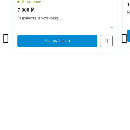
1
7 000 ₽
К
Разработка и установка...