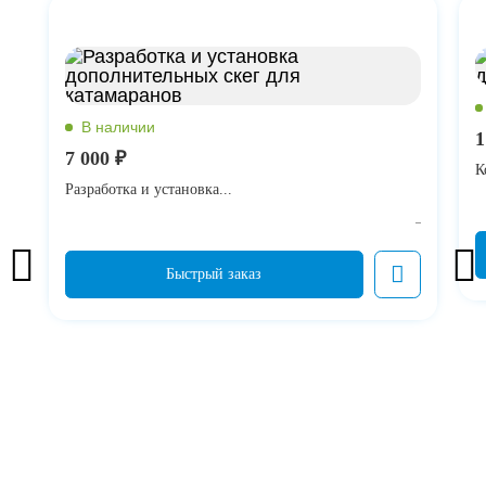
1
7 000 ₽
К
Разработка и установка...