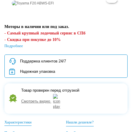
Моторы в наличии или под заказ.
- Самый крупный лодочный сервис в СПб
- Скидка при покупке до 10%
- Поддержка клиентов 24/7
Подробнее
- Предпродажная проверка
- Надежная упаковка товара для регионов
Поддержка клиентов 24/7
Кредит/Рассрочка/QR-код/Картой банка
Надежная упаковка
Товар проверен перед отгрузкой
Смотреть видео
Характеристики
Нашли дешевле?