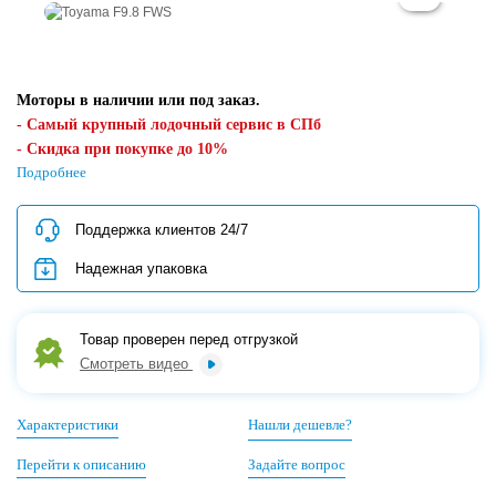
Моторы в наличии или под заказ.
- Самый крупный лодочный сервис в СПб
- Скидка при покупке до 10%
- Поддержка клиентов 24/7
Подробнее
- Предпродажная проверка
- Надежная упаковка товара для регионов
Поддержка клиентов 24/7
Кредит/Рассрочка/QR-код/Картой банка
Надежная упаковка
Товар проверен перед отгрузкой
Смотреть видео
Характеристики
Нашли дешевле?
Перейти к описанию
Задайте вопрос