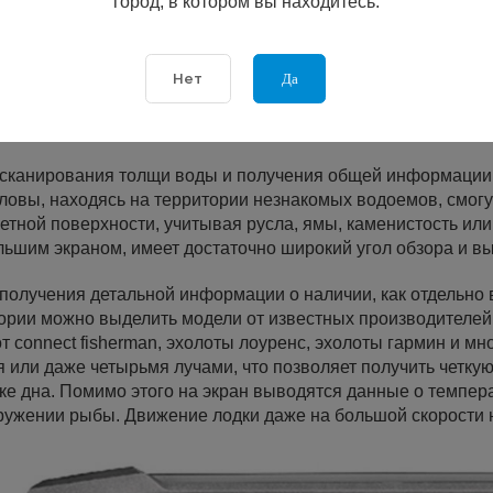
город, в котором вы находитесь.
у вас уже есть эхолот, инструкция содержит подробное опи
ить, чтобы понять особенности и функциональные возможно
Да
Нет
ссификация эхолотов
оты различаются в зависимости от их предназначения
я сканирования толщи воды и получения общей информации
ловы, находясь на территории незнакомых водоемов, смогу
етной поверхности, учитывая русла, ямы, каменистость или
льшим экраном, имеет достаточно широкий угол обзора и в
 получения детальной информации о наличии, как отдельно в
ории можно выделить модели от известных производителей, 
т connect fisherman, эхолоты лоуренс, эхолоты гармин и м
я или даже четырьмя лучами, что позволяет получить четк
ке дна. Помимо этого на экран выводятся данные о темпер
ружении рыбы. Движение лодки даже на большой скорости н