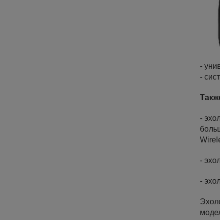
- ун
- сис
Такж
- эхо
боль
Wirel
- эхо
- эхо
Эхоло
модел