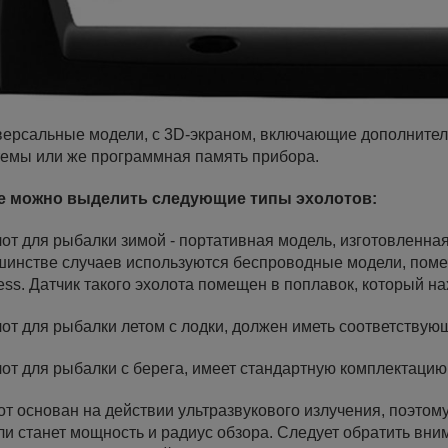
иверсальные модели, с 3D-экраном, включающие дополните
темы или же программная память прибора.
е можно выделить следующие типы эхолотов:
лот для рыбалки зимой - портативная модель, изготовленна
шинстве случаев используются беспроводные модели, пом
ess. Датчик такого эхолота помещен в поплавок, который на
лот для рыбалки летом с лодки, должен иметь соответствую
лот для рыбалки с берега, имеет стандартную комплектацию
т основан на действии ультразвукового излучения, поэтом
и станет мощность и радиус обзора. Следует обратить вн