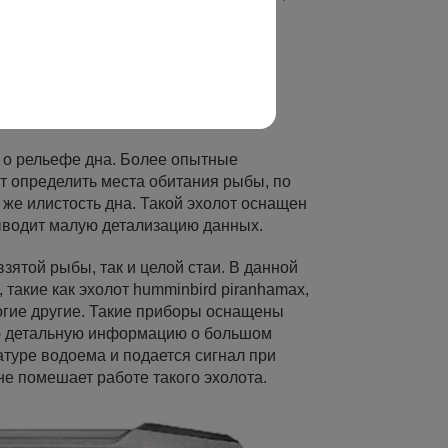
сание, которую следует тщательно
сти именно вашей модели.
:
 о рельефе дна. Более опытные
т определить места обитания рыбы, по
 же илистость дна. Такой эхолот оснащен
ыводит малую детализацию данных.
зятой рыбы, так и целой стаи. В данной
такие как эхолот humminbird piranhamax,
ногие другие. Такие приборы оснащены
ую детальную информацию о большом
атуре водоема и подается сигнал при
е помешает работе такого эхолота.