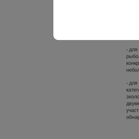
если 
изуч
Кла
Эхол
- дл
рыбо
конкр
небо
- для
катег
эхоло
двум
участ
обна