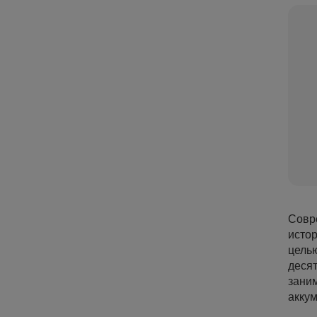
Совр
исто
цель
десят
заним
аккум