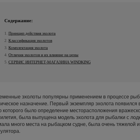
Содержание:
1.
Принцип действия эхолота
2.
Классификация эхолотов
3.
Комплектация эхолота
4.
Отличия эхолотов и их влияние на цены
5.
СЕРВИС ИНТЕРНЕТ-МАГАЗИНА WINDKING
еменные эхолоты популярны применением в процессе рыбно
рическое назначение. Первый экземпляр эхолота появился 
ю которого было определение месторасположения вражеской
илетия, была выпущена модель эхолота для рыбалки с лод
ала много места на рыбацком судне, была очень тяжелой 
улятора.