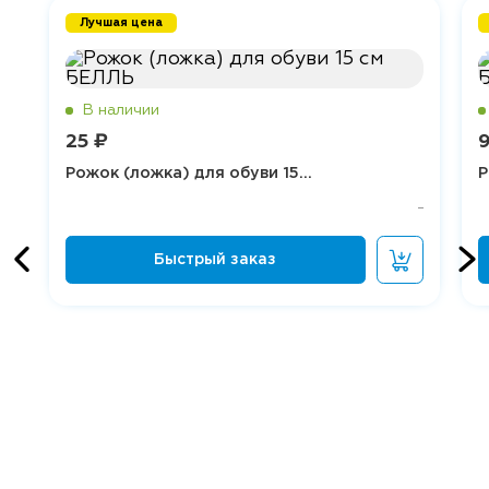
Лучшая цена
25 ₽
Рожок (ложка) для обуви 15...
Р