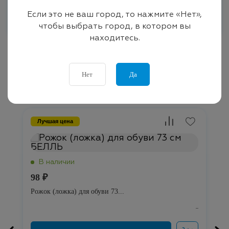
Если это не ваш город, то нажмите «Нет»,
чтобы выбрать город, в котором вы
находитесь.
Нет
Да
Рекомендуемые товары
Лучшая цена
98 ₽
Рожок (ложка) для обуви 73...