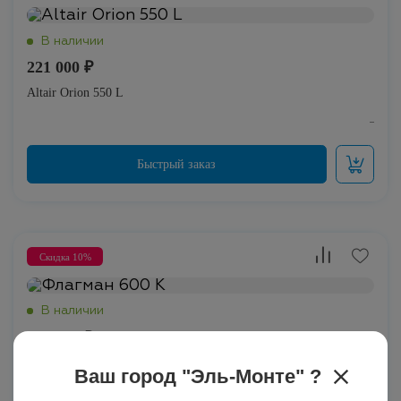
221 000 ₽
Altair Orion 550 L
Скидка 10%
283 500 ₽
315 000 ₽
Флагман 600 K
Ваш город "
Эль-Монте
" ?