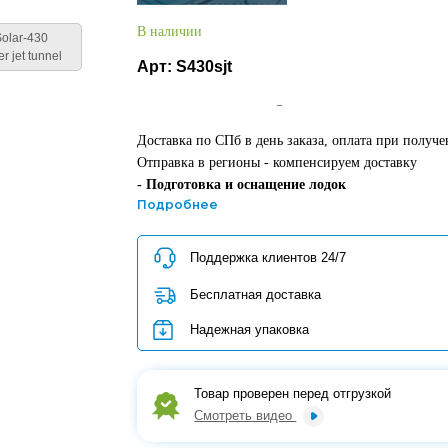
В наличии
Арт:
S430sjt
Доставка по СПб в день заказа, оплата при получе
Отправка в регионы - компенсируем доставку
- Подготовка и оснащение лодок
- Проверка лодок перед отгрузкой
Подробнее
- Скидки на допы, аксессуары и тюнинг
- Самый крупный лодочный сервис в СПб
Поддержка клиентов 24/7
- Поддержка клиентов 24/7
- Надежная упаковка товара для регионов
Бесплатная доставка
- Официальный сервис-центр SOLAR в СПб
Надежная упаковка
Кредит/Рассрочка/QR-код/Картой
банка
Товар проверен перед отгрузкой
Смотреть видео