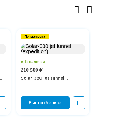
Лучшая цена
Лучшая цена
210 500 ₽
.
Solar-380 jet tunnel...
94 000 ₽
Solar-380 к (