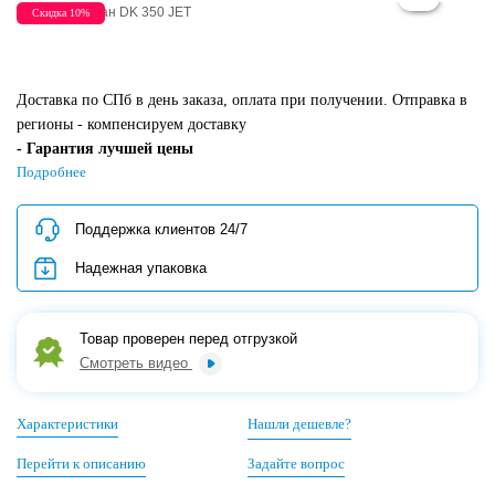
Скидка 10%
Доставка по СПб в день заказа, оплата при получении. Отправка в
регионы - компенсируем доставку
- Гарантия лучшей цены
- Проверка лодок перед отгрузкой
Подробнее
- Скидки на допы, аксессуары и тюнинг
- Самый крупный лодочный сервис в СПб
Поддержка клиентов 24/7
- Поддержка клиентов 24/7
Надежная упаковка
- Надежная упаковка товара для регионов
Кредит/Рассрочка/QR-код/Картой
банка
Товар проверен перед отгрузкой
Смотреть видео
Характеристики
Нашли дешевле?
Перейти к описанию
Задайте вопрос