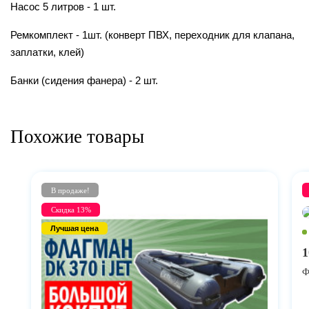
Насос 5 литров - 1 шт.
Ремкомплект - 1шт. (конверт ПВХ, переходник для клапана,
заплатки, клей)
Банки (сидения фанера) - 2 шт.
Похожие товары
В продаже!
Скидка 13%
Лучшая цена
1
Ф