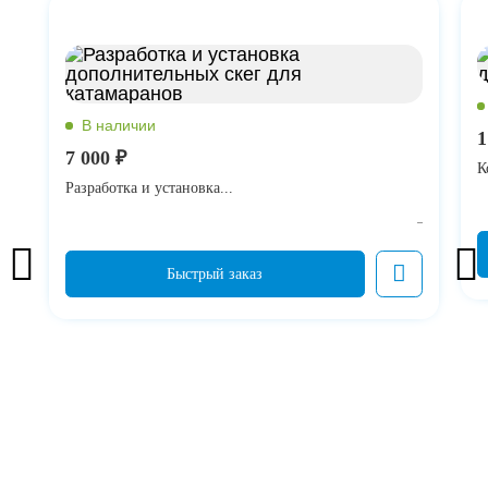
1
7 000 ₽
К
Разработка и установка...