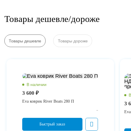
Товары дешевле/дороже
Товары дешевле
Товары дороже
3 600 ₽
Eva коврик River Boats 280 П
3 
Eva