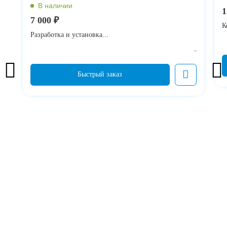
1
7 000 ₽
К
Разработка и установка...