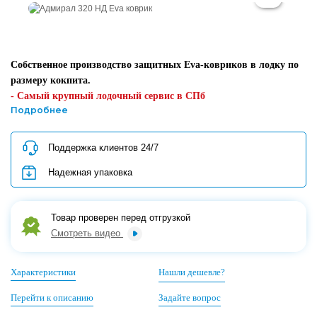
Собственное производство защитных Eva-ковриков в лодку по
размеру кокпита.
- Самый крупный лодочный сервис в СПб
- Скидка при покупке до 10%
Подробнее
- Поддержка клиентов 24/7
- Предпродажная проверка
Поддержка клиентов 24/7
- Надежная упаковка товара для регионов
Надежная упаковка
Кредит/Рассрочка/QR-код/Картой банка
Товар проверен перед отгрузкой
Смотреть видео
Характеристики
Нашли дешевле?
Перейти к описанию
Задайте вопрос