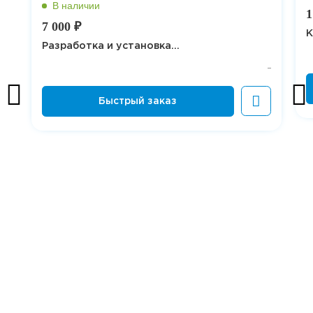
1
7 000 ₽
К
Разработка и установка...